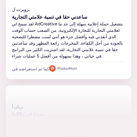
روبرت ل.
ساعدني حقا في تنمية علامتي التجارية
لقد سمح لي AdCreative بتشغيل حملة إعلانية سهلة إلى حد ما
لعلامتي التجارية للتجارة الإلكترونية. من الصعب حساب الوقت
الذي أنقذني فيه وأفضل جزء هو أنني لست مضطرا للتضحية
بالجودة من أجل الكفاءة. المخرجات رائعة المظهر وقد ساعدتني
حقا في تنمية علامتي التجارية. لقد اشتريت الكثير من البرامج
في حياتي ، وهذا بسهولة من أفضل 5 عمليات شراء.
كما تم استعراضه في
ريان أ.
مفيدة في وكالتنا
الأتمتة والجودة والتكامل هي الأسباب الرئيسية لاستخدام البرنامج
بالنسبة لنا. المنشورات جذابة والقيمة التي نضيفها للتسويق عبر
وسائل التواصل الاجتماعي ، وتوليد العملاء المحتملين ، و PPC