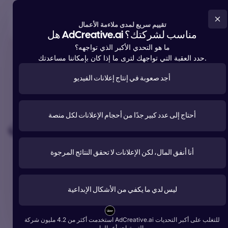
جرب مجانا الآن
تقييم سريع لمدى ملاءمة الأعمال
هل AdCreative.ai مناسب لشركتك؟
ما هو التحدي الأكبر الذي تواجهه؟
حدد العقبة التي تواجهك لترى ما إذا كان بإمكاننا مساعدتك.
أجد صعوبة في إنتاج إعلانات الفيديو
تقدم الدعم لأكثر من
4,200,000 عضو
حول العالم
#1 الأكثر استخداما
أحتاج إلى عدد كبير جدًا من أحجام الإعلانات لكل منصة
أداة الذكاء الاصطناعي للإعلان
أنشئ إعلانات ونصوصاً وصوراً ومقاطع فيديو تتفوق في الأداء.
أنا أنفق المال، لكن الإعلانات لا تحقق النتائج المرجوة
جرب مجانا الآن
ليس لدي ما يكفي من الأشكال الإبداعية
ابدأ مجاناً مع Google
استخدمت أكثر من 4.2 مليون شركة AdCreative.ai للتغلب على أكبر التحديات
أكثر من 1 مليار تصميم إعلاني من أفضل العلامات التجارية:
التي تواجه أعمالها.