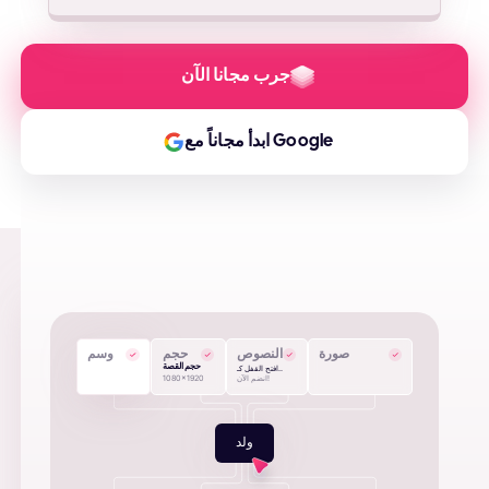
جرب مجانا الآن
ابدأ مجاناً مع Google
صورة
النصوص
حجم
وسم
حجم القصة
افتح القفل كـ..
انضم الآن!
1080x1920
ولد