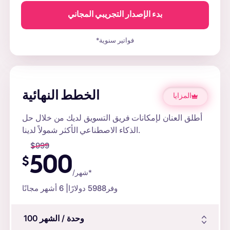
بدء الإصدار التجريبي المجاني
*فواتير سنوية
الخطط النهائية
المزايا
أطلق العنان لإمكانات فريق التسويق لديك من خلال حل
الذكاء الاصطناعي الأكثر شمولاً لدينا.
$
999
500
$
/شهر*
وفر
5988 دولارًا
| 6 أشهر مجانًا
وحدة
/ الشهر
100