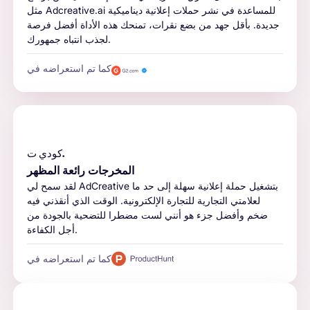
مثل Adcreative.ai للمساعدة في نشر حملات إعلانية ديناميكية
جديدة. بأقل جهد من بضع نقرات، تمنحك هذه الأداة أفضل فرصة
لجذب انتباه جمهورك.
كما تم استعراضه في
كودي ت.
المخرجات رائعة المظهر
لقد سمح لي AdCreative بتشغيل حملة إعلانية سهلة إلى حد ما
لعلامتي التجارية للتجارة الإلكترونية. الوقت الذي أنقذني فيه
ضخم وأفضل جزء هو أنني لست مضطرا للتضحية بالجودة من
أجل الكفاءة.
كما تم استعراضه في