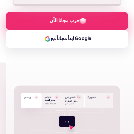
جرب مجانا الآن
ابدأ مجاناً مع Google
صورة
النصوص
حجم
وسم
حجم القصة
افتح القفل كـ..
انضم الآن!
1080x1920
ولد