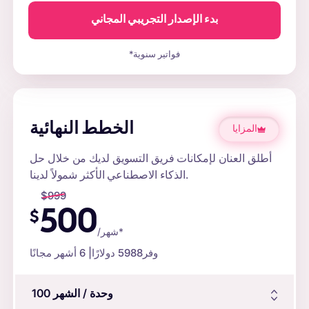
بدء الإصدار التجريبي المجاني
*فواتير سنوية
الخطط النهائية
المزايا
أطلق العنان لإمكانات فريق التسويق لديك من خلال حل
الذكاء الاصطناعي الأكثر شمولاً لدينا.
$
999
500
$
/شهر*
وفر
5988 دولارًا
| 6 أشهر مجانًا
وحدة
/ الشهر
100