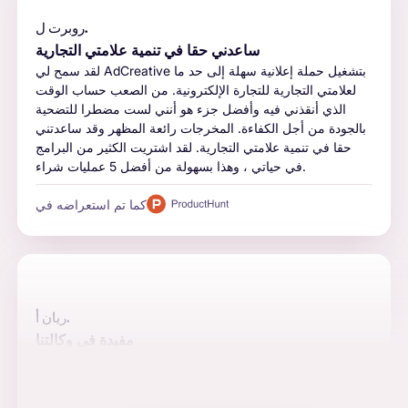
روبرت ل.
ساعدني حقا في تنمية علامتي التجارية
لقد سمح لي AdCreative بتشغيل حملة إعلانية سهلة إلى حد ما
لعلامتي التجارية للتجارة الإلكترونية. من الصعب حساب الوقت
الذي أنقذني فيه وأفضل جزء هو أنني لست مضطرا للتضحية
بالجودة من أجل الكفاءة. المخرجات رائعة المظهر وقد ساعدتني
حقا في تنمية علامتي التجارية. لقد اشتريت الكثير من البرامج
في حياتي ، وهذا بسهولة من أفضل 5 عمليات شراء.
كما تم استعراضه في
ريان أ.
مفيدة في وكالتنا
الأتمتة والجودة والتكامل هي الأسباب الرئيسية لاستخدام البرنامج
بالنسبة لنا. المنشورات جذابة والقيمة التي نضيفها للتسويق عبر
وسائل التواصل الاجتماعي ، وتوليد العملاء المحتملين ، و PPC