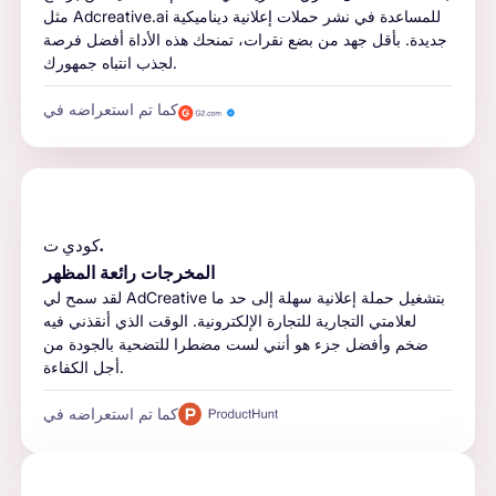
مثل Adcreative.ai للمساعدة في نشر حملات إعلانية ديناميكية
جديدة. بأقل جهد من بضع نقرات، تمنحك هذه الأداة أفضل فرصة
لجذب انتباه جمهورك.
كما تم استعراضه في
كودي ت.
المخرجات رائعة المظهر
لقد سمح لي AdCreative بتشغيل حملة إعلانية سهلة إلى حد ما
لعلامتي التجارية للتجارة الإلكترونية. الوقت الذي أنقذني فيه
ضخم وأفضل جزء هو أنني لست مضطرا للتضحية بالجودة من
أجل الكفاءة.
كما تم استعراضه في