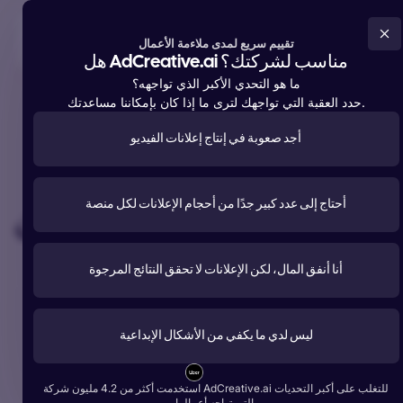
جرب مجانا الآن
تقييم سريع لمدى ملاءمة الأعمال
هل AdCreative.ai مناسب لشركتك؟
ما هو التحدي الأكبر الذي تواجهه؟
حدد العقبة التي تواجهك لترى ما إذا كان بإمكاننا مساعدتك.
أجد صعوبة في إنتاج إعلانات الفيديو
تقدم الدعم لأكثر من
4,200,000 عضو
حول العالم
#1 الأكثر استخداما
أحتاج إلى عدد كبير جدًا من أحجام الإعلانات لكل منصة
أداة الذكاء الاصطناعي للإعلان
أنشئ إعلانات ونصوصاً وصوراً ومقاطع فيديو تتفوق في الأداء.
أنا أنفق المال، لكن الإعلانات لا تحقق النتائج المرجوة
جرب مجانا الآن
ليس لدي ما يكفي من الأشكال الإبداعية
ابدأ مجاناً مع Google
استخدمت أكثر من 4.2 مليون شركة AdCreative.ai للتغلب على أكبر التحديات
أكثر من 1 مليار تصميم إعلاني من أفضل العلامات التجارية:
التي تواجه أعمالها.